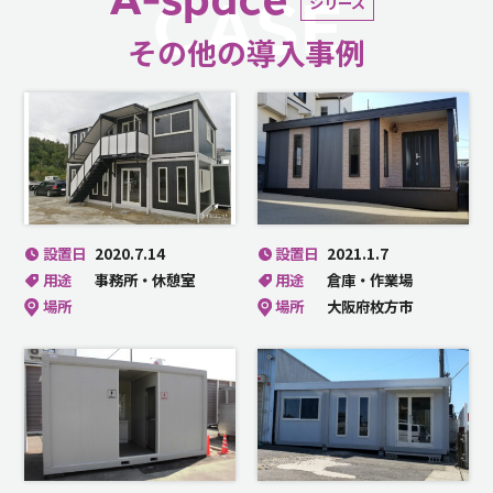
CASE
シリーズ
その他の導入事例
設置日
2020.7.14
設置日
2021.1.7
用途
事務所・休憩室
用途
倉庫・作業場
場所
場所
大阪府枚方市