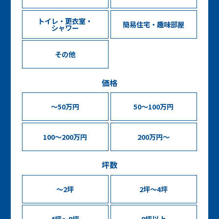
トイレ・更衣室・
簡易住宅・趣味部屋
シャワー
その他
価格
～50万円
50～100万円
100～200万円
200万円～
坪数
〜2坪
2坪〜4坪
4坪〜8坪
8坪以上