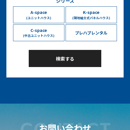
シリーズ
A-space
K-space
(ユニットハウス)
(現地組立式パネルハウス)
C-space
プレハブレンタル
(中古ユニットハウス)
CONTACT
お問い合わせ