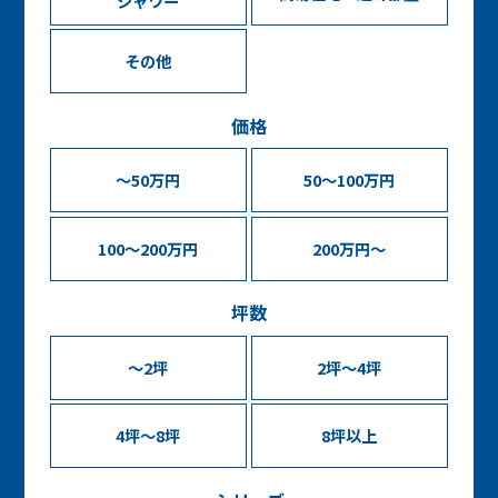
シャワー
その他
価格
～50万円
50～100万円
100～200万円
200万円～
坪数
〜2坪
2坪〜4坪
4坪〜8坪
8坪以上