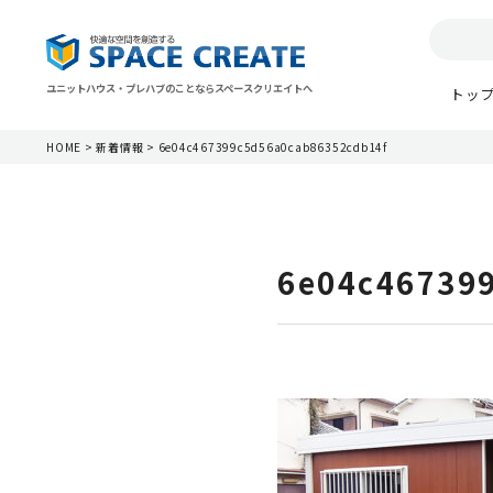
ユニットハウス・プレハブのことならスペースクリエイトへ
トッ
HOME
>
新着情報
>
6e04c467399c5d56a0cab86352cdb14f
6e04c46739