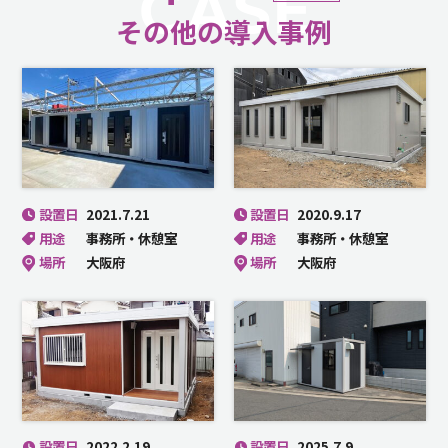
CASE
その他の導入事例
設置日
2021.7.21
設置日
2020.9.17
用途
事務所・休憩室
用途
事務所・休憩室
場所
大阪府
場所
大阪府
設置日
2022.2.19
設置日
2025.7.9