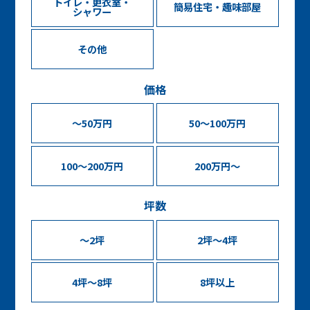
トイレ・更衣室・
簡易住宅・趣味部屋
シャワー
その他
価格
～50万円
50～100万円
100～200万円
200万円～
坪数
〜2坪
2坪〜4坪
4坪〜8坪
8坪以上