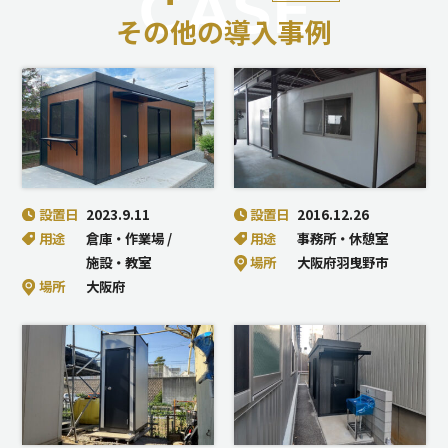
CASE
その他の導入事例
設置日
2023.9.11
設置日
2016.12.26
用途
倉庫・作業場
用途
事務所・休憩室
施設・教室
場所
大阪府羽曳野市
場所
大阪府