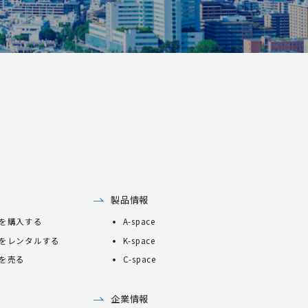
製品情報
を購入する
A-space
をレンタルする
K-space
を売る
C-space
企業情報