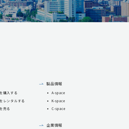
製品情報
を購入する
A-space
をレンタルする
K-space
を売る
C-space
企業情報