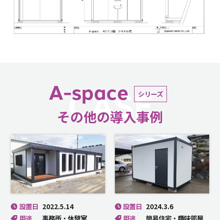
A-space
CASE
シリーズ
その他の導入事例
設置日
2022.5.14
設置日
2024.3.6
用途
事務所・休憩室
用途
簡易住宅・趣味部屋