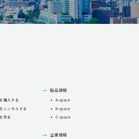
製品情報
を購入する
A-space
をレンタルする
K-space
を売る
C-space
企業情報