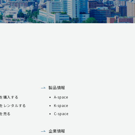
製品情報
を購入する
A-space
をレンタルする
K-space
を売る
C-space
企業情報