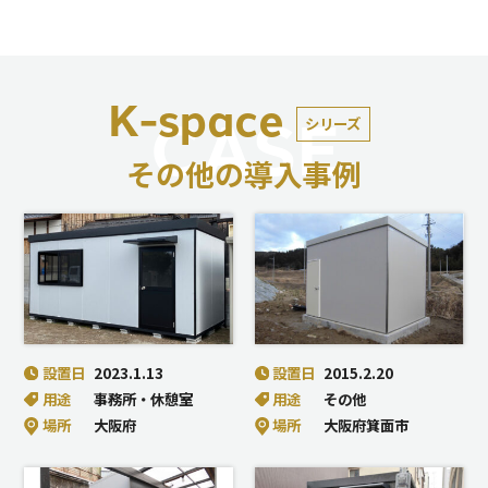
K-space
CASE
シリーズ
その他の導入事例
設置日
2023.1.13
設置日
2015.2.20
用途
事務所・休憩室
用途
その他
場所
大阪府
場所
大阪府箕面市