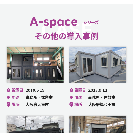
A-space
CASE
シリーズ
その他の導入事例
設置日
2019.6.15
設置日
2025.9.12
用途
事務所・休憩室
用途
事務所・休憩室
場所
大阪府大東市
場所
大阪府岸和田市