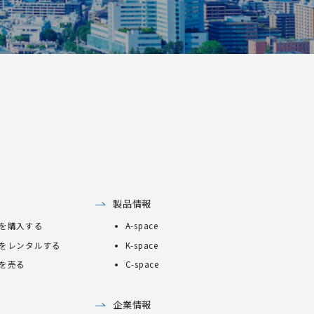
製品情報
を購入する
A-space
をレンタルする
K-space
を売る
C-space
企業情報